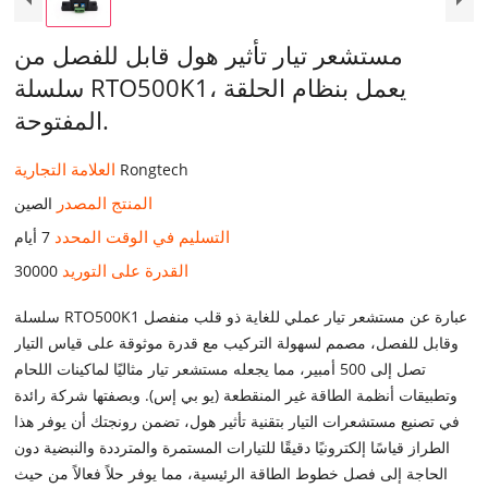
مستشعر تيار تأثير هول قابل للفصل من
سلسلة RTO500K1، يعمل بنظام الحلقة
المفتوحة.
العلامة التجارية
Rongtech
المنتج المصدر
الصين
التسليم في الوقت المحدد
7 أيام
القدرة على التوريد
30000
سلسلة RTO500K1 عبارة عن مستشعر تيار عملي للغاية ذو قلب منفصل
وقابل للفصل، مصمم لسهولة التركيب مع قدرة موثوقة على قياس التيار
تصل إلى 500 أمبير، مما يجعله مستشعر تيار مثاليًا لماكينات اللحام
وتطبيقات أنظمة الطاقة غير المنقطعة (يو بي إس). وبصفتها شركة رائدة
في تصنيع مستشعرات التيار بتقنية تأثير هول، تضمن رونجتك أن يوفر هذا
الطراز قياسًا إلكترونيًا دقيقًا للتيارات المستمرة والمترددة والنبضية دون
الحاجة إلى فصل خطوط الطاقة الرئيسية، مما يوفر حلاً فعالاً من حيث