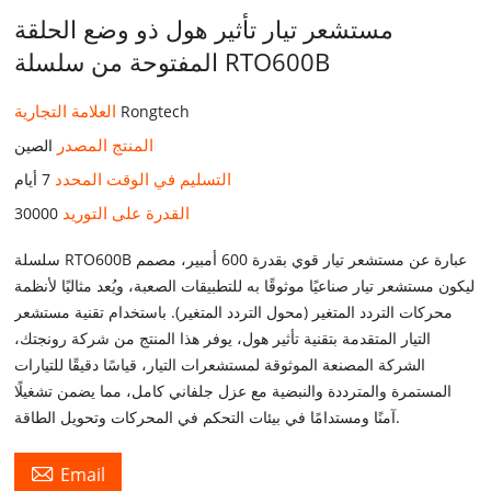
مستشعر تيار تأثير هول ذو وضع الحلقة
المفتوحة من سلسلة RTO600B
العلامة التجارية
Rongtech
المنتج المصدر
الصين
التسليم في الوقت المحدد
7 أيام
القدرة على التوريد
30000
سلسلة RTO600B عبارة عن مستشعر تيار قوي بقدرة 600 أمبير، مصمم
ليكون مستشعر تيار صناعيًا موثوقًا به للتطبيقات الصعبة، ويُعد مثاليًا لأنظمة
محركات التردد المتغير (محول التردد المتغير). باستخدام تقنية مستشعر
التيار المتقدمة بتقنية تأثير هول، يوفر هذا المنتج من شركة رونجتك،
الشركة المصنعة الموثوقة لمستشعرات التيار، قياسًا دقيقًا للتيارات
المستمرة والمترددة والنبضية مع عزل جلفاني كامل، مما يضمن تشغيلًا
آمنًا ومستدامًا في بيئات التحكم في المحركات وتحويل الطاقة.

Email