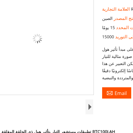
العلامة التجارية
تج المصدر
الصين
ت المحدد
15 يومًا
ى التوريد
15000
لى مبدأ تأثير هول
ورة مثالية للتيار
كن التعبير عن هذا
 إلكترونيًا دقيقًا

Email
تطبيقات مستشعر التيار بتأثير هول ذي الحلقة المغلقة من سلسلة RTC100LAH