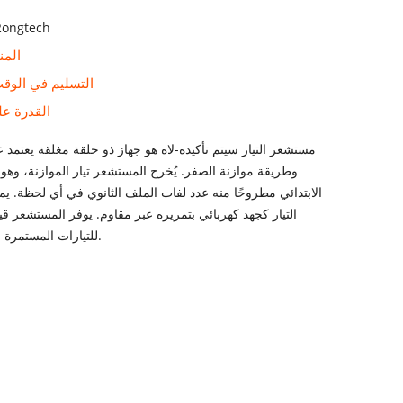
Rongtech
المن
التسليم في الوق
القدرة عل
مستشعر التيار سيتم تأكيده-لاه هو جهاز ذو حلقة مغلقة يعتمد ع
وطريقة موازنة الصفر. يُخرج المستشعر تيار الموازنة، وهو ص
الابتدائي مطروحًا منه عدد لفات الملف الثانوي في أي لحظة. يم
التيار كجهد كهربائي بتمريره عبر مقاوم. يوفر المستشعر قياسًا
للتيارات المستمرة والمترددة والنبضية.