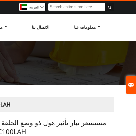

العربية

معلومات عنا
الاتصال بنا
مص

مستشعر تيار تأثير هول 
مستشعر تيار تأثير هول ذو وضع الحلقة 
سلسلة 00LAH