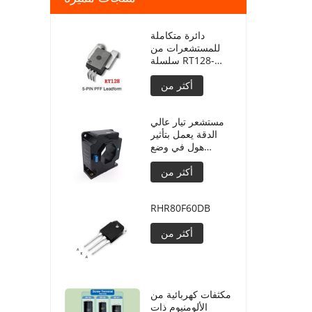
دائرة متكاملة
للمستشعرات من
سلسلة RT128-
50/33
أكثر من
مستشعر تيار عالي
الدقة يعمل بتأثير
هول في وضع
الحلقة المغلقة
أكثر من
RTLT2000SH
RHR80F60DB
أكثر من
مكثفات كهربائية من
الألومنيوم ذات