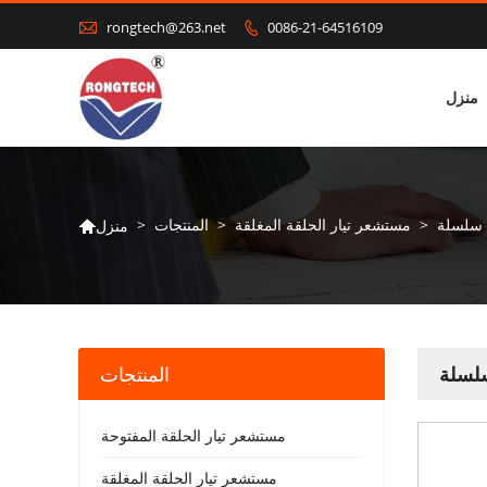

rongtech@263.net
0086-21-64516109

منزل
>
مستشعر تيار الحلقة المغلقة
>
المنتجات
>
منزل

المنتجات
مستشعر تيار الحلقة المفتوحة
مستشعر تيار الحلقة المغلقة