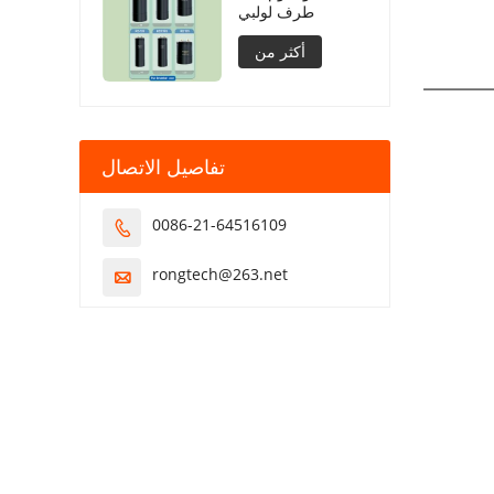
طرف لولبي
أكثر من
تفاصيل الاتصال
0086-21-64516109

rongtech@263.net
