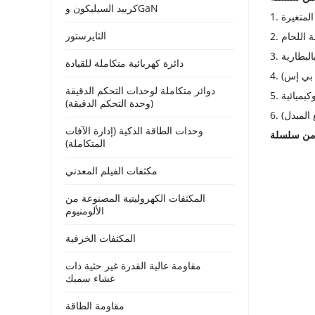
كربيد السيليكون وGaN
المتغيرة
الثايرستور
ينة اللحام
البطارية
دائرة كهربائية متكاملة للقيادة
و بي إس)
دوائر متكاملة لوحدات التحكم الدقيقة
روكيميائية
(وحدة التحكم الدقيقة)
 المبدل)
وحدات الطاقة الذكية (إدارة الآفات
المتكاملة)
مكثفات الفيلم المعدني
المكثفات الكهروليتية المصنوعة من
الألومنيوم
المكثفات الخزفية
مقاومة عالية القدرة غير حثية ذات
غشاء سميك
مقاومة الطاقة