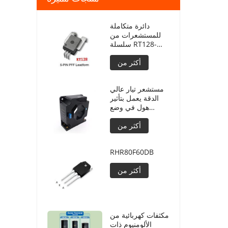
دائرة متكاملة
للمستشعرات من
سلسلة RT128-
50/33
أكثر من
مستشعر تيار عالي
الدقة يعمل بتأثير
هول في وضع
الحلقة المغلقة
أكثر من
RTLT2000SH
RHR80F60DB
أكثر من
مكثفات كهربائية من
الألومنيوم ذات