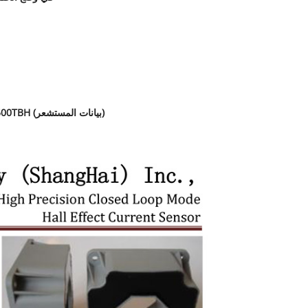
مستشعر تيار عالي الدقة يعمل بتقنية تأثير هول في وضع الحلقة المغلقة من سلسلة RTC500TBH (بيانات المستشعر)