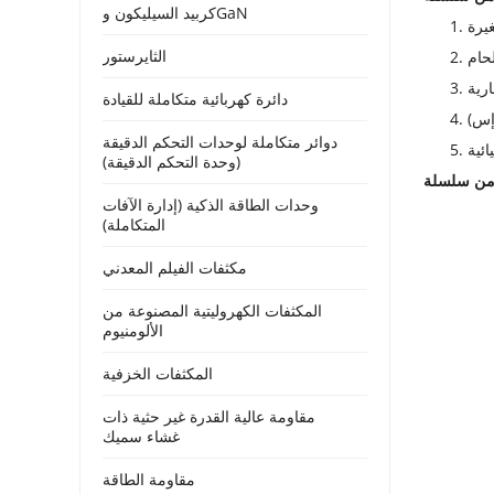
كربيد السيليكون وGaN
يرة
الثايرستور
لحام
ارية
دائرة كهربائية متكاملة للقيادة
إس)
دوائر متكاملة لوحدات التحكم الدقيقة
ائية
(وحدة التحكم الدقيقة)
وحدات الطاقة الذكية (إدارة الآفات
المتكاملة)
مكثفات الفيلم المعدني
المكثفات الكهروليتية المصنوعة من
الألومنيوم
المكثفات الخزفية
مقاومة عالية القدرة غير حثية ذات
غشاء سميك
مقاومة الطاقة