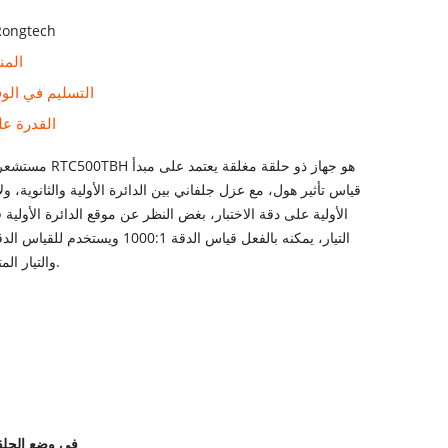
Rongtech
المن
التسليم في الو
القدرة عل
مستشعر التيار من سلسلة
قياس تأثير هول، مع عزل جلفاني بين الدائرة الأولية والثانوية، ول
الأولية على دقة الاختبار، بغض النظر عن موقع الدائرة الأولي
التيار، يمكنه بالفعل قياس الدقة 1000:1 وي
والتيار المتردد والتيار النبضي.
تطبيقات مستشعرات التيار ذات تأثير هول عالية الدقة من