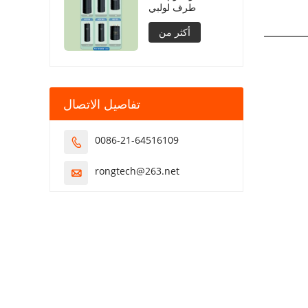
طرف لولبي
أكثر من
تفاصيل الاتصال
0086-21-64516109

rongtech@263.net
