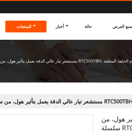
نع العرض
حالة
أخبار
المنتجات
ر هول، من سلسلة RTC500TBH، يعمل بنظام الحلقة المغلقة
ير هول، من