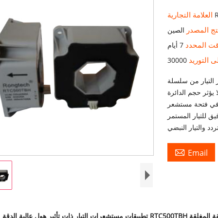
العلامة التجارية
تج المصدر
الصين
قت المحدد
7 أيام
ى التوريد
30000
 RTC500TBH هو جهاز ذو حلقة مغلقة يعتمد على مبدأ
ا يؤثر حجم الدائرة
ة في فتحة مستشعر
ستخدم للقياس الدقيق للتيار المستمر

Email
 سلسلة RTC500TBH في وضع الحلقة المغلقة